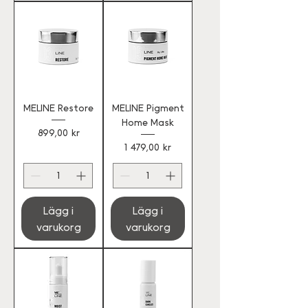
MELINE Restore
MELINE Pigment
Home Mask
Pris
899,00 kr
Pris
1 479,00 kr
Lägg i
Lägg i
varukorg
varukorg