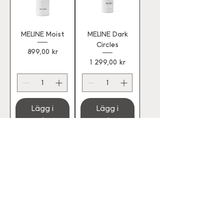
MELINE Moist
MELINE Dark
Circles
Pris
899,00 kr
Pris
1 299,00 kr
Lägg i
Lägg i
varukorg
varukorg
MELINE BB
MELINE BB
Cream Medium
Cream Light