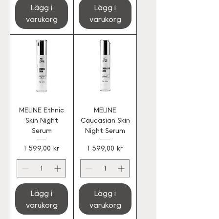
Lägg i
Lägg i
varukorg
varukorg
MELINE Ethnic
MELINE
Skin Night
Caucasian Skin
Serum
Night Serum
Pris
Pris
1 599,00 kr
1 599,00 kr
Lägg i
Lägg i
varukorg
varukorg