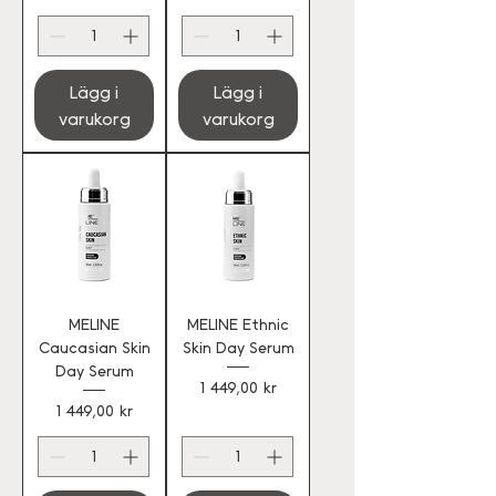
Lägg i
Lägg i
varukorg
varukorg
MELINE
MELINE Ethnic
Caucasian Skin
Skin Day Serum
Day Serum
Pris
1 449,00 kr
Pris
1 449,00 kr