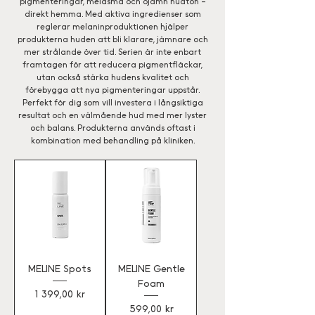
pigmenteringar, melasma och ojämn hudton –
direkt hemma. Med aktiva ingredienser som
reglerar melaninproduktionen hjälper
produkterna huden att bli klarare, jämnare och
mer strålande över tid. Serien är inte enbart
framtagen för att reducera pigmentfläckar,
utan också stärka hudens kvalitet och
förebygga att nya pigmenteringar uppstår.
Perfekt för dig som vill investera i långsiktiga
resultat och en välmående hud med mer lyster
och balans. Produkterna används oftast i
kombination med behandling på kliniken.
MELINE Spots
MELINE Gentle
Foam
Pris
1 399,00 kr
Pris
599,00 kr