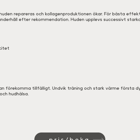
 huden repareras och kollagenproduktionen ökar. För bästa effe
underhåll efter rekommendation. Huden upplevs successivt stark
citet
n förekomma tillfälligt. Undvik träning och stark värme första dyg
 och hudhälsa.
pris/boka