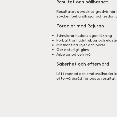
Resultat och hållbarhet
Resultatet utvecklas gradvis när
stycken behandlingar och sedan 
Fördelar med Rejuran
Stimulerar hudens egen läkning
Förbättrar hudstruktur och elasti
Minskar fina linjer och porer
Ger naturligt glow
Arbetar på cellnivå
Säkerhet och eftervård
Lätt rodnad och små svullnader ka
eftervårdsråd för bästa resultat