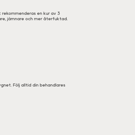
kt rekommenderas en kur av 3
are, jämnare och mer återfuktad.
net. Följ alltid din behandlares