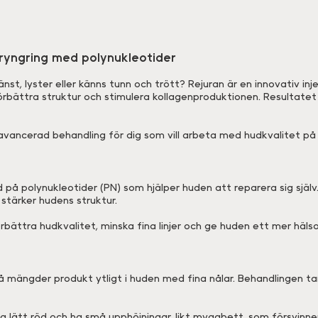
ryngring med polynukleotider
st, lyster eller känns tunn och trött? Rejuran är en innovativ i
förbättra struktur och stimulera kollagenproduktionen. Resultatet
vancerad behandling för dig som vill arbeta med hudkvalitet på 
 på polynukleotider (PN) som hjälper huden att reparera sig själv.
 stärker hudens struktur.
förbättra hudkvalitet, minska fina linjer och ge huden ett mer hä
må mängder produkt ytligt i huden med fina nålar. Behandlingen t
 lätt röd och ha små upphöjningar, likt myggbett, som försvinner