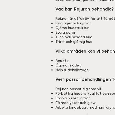
Vad kan Rejuran behandla?
Rejuran är effektiv för att förbät
Fina linjer och rynkor
Ojämn hudstruktur
Stora porer
Tunn och skadad hud
Trött och glåmig hud
Vilka områden kan vi behan
Ansikte
Ögonområdet
Hals & dekolletage
Vem passar behandlingen f
Rejuran passar dig som vill:
Förbättra hudens kvalitet och sp
Stärka huden inifrån
Få mer lyster och glow
Arbeta långsiktigt med hudföryng