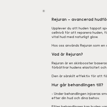
Rejuran – avancerad hudfö
Upplever du att huden tappat spän
cellnivå för att reparera huden, 
vital hud med naturligt glow.
Hos oss används Rejuran som en a
Vad är Rejuran?
Rejuran är en skinbooster baserad
förbättrar hudens elasticitet och
Den är särskilt effektiv för att 
Hur går behandlingen till?
- Under behandlingen injiceras s
efter din hud och dina behov.
Efter behandlingen kan huden vara