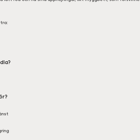
tra:
dla?
ör?
änst
ring