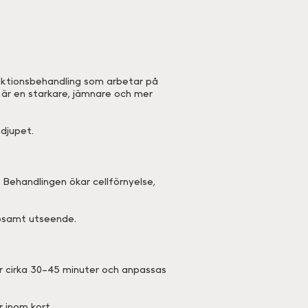
njektionsbehandling som arbetar på
 är en starkare, jämnare och mer
djupet.
 Behandlingen ökar cellförnyelse,
lsosamt utseende.
ar cirka 30–45 minuter och anpassas
 inom kort.