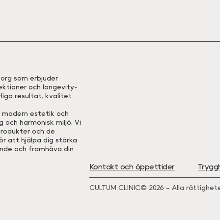
eborg som erbjuder
ektioner och longevity-
iga resultat, kvalitet
, modern estetik och
 och harmonisk miljö. Vi
rodukter och de
r att hjälpa dig stärka
ande och framhäva din
Kontakt och öppettider
Trygg
CULTUM CLINIC© 2026 – Alla rättighete