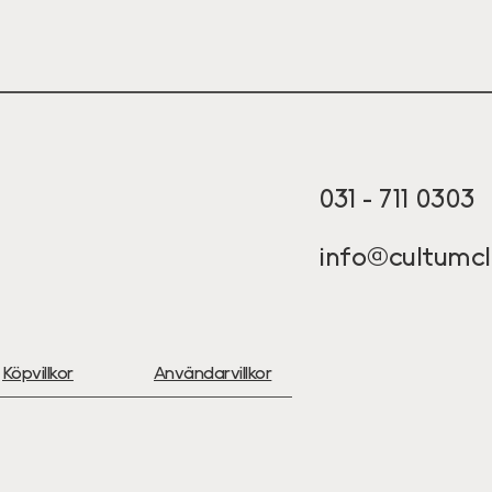
031 - 711 0303
info@cultumcl
Köpvillkor
Användarvillkor