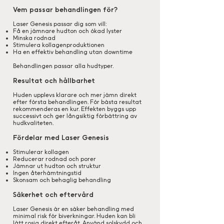
Vem passar behandlingen för?
Laser Genesis passar dig som vill:
Få en jämnare hudton och ökad lyster
Minska rodnad
Stimulera kollagenproduktionen
Ha en effektiv behandling utan downtime
Behandlingen passar alla hudtyper.
Resultat och hållbarhet
Huden upplevs klarare och mer jämn direkt
efter första behandlingen. För bästa resultat
rekommenderas en kur. Effekten byggs upp
successivt och ger långsiktig förbättring av
hudkvaliteten.
Fördelar med Laser Genesis
Stimulerar kollagen
Reducerar rodnad och porer
Jämnar ut hudton och struktur
Ingen återhämtningstid
Skonsam och behaglig behandling
Säkerhet och eftervård
Laser Genesis är en säker behandling med
minimal risk för biverkningar. Huden kan bli
lätt rosig direkt efteråt. Använd solskydd och