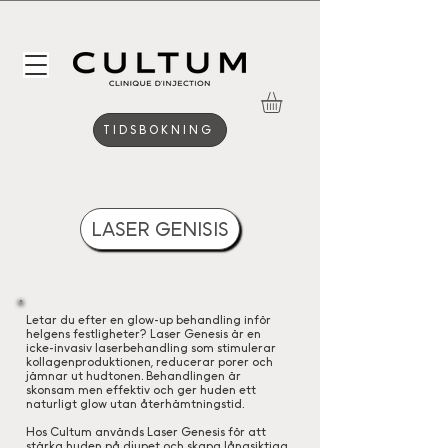
TIDSBOKNING
LASER GENISIS
Letar du efter en glow-up behandling inför
helgens festligheter? Laser Genesis är en
icke-invasiv laserbehandling som stimulerar
kollagenproduktionen, reducerar porer och
jämnar ut hudtonen. Behandlingen är
skonsam men effektiv och ger huden ett
naturligt glow utan återhämtningstid.
Hos Cultum används Laser Genesis för att
stärka huden på djupet och skapa långsiktiga