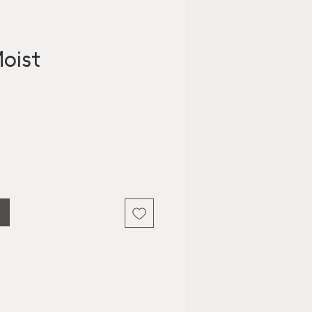
oist
is