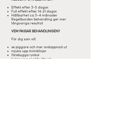
Effekt efter 3–5 dagar.
Full effekt efter 14-21 dagar.
Hållbarhet ca 3–4 månader.
Regelbunden behandling ger mer
långvariga resultat
VEM PASSAR BEHANDLINGEN?
För dig som vill:
se piggare och mer avslappnad ut
mjuka upp mimiklinjer
förebygga rynkor
balansera ansiktsuttryck
reducera spänningar eller tandgnissling
Behandlingen är anpassningsbar för
både subtila och mer tydliga resultat
SÄKERHET & EFTERVÅRD:
Behandlingen är trygg när den utförs av
legitimerad personal.
Undvik träning första dygnet
Massera inte området
Makeup efter några timmar
Använd solskydd dagligen
Minimal återhämtningstid och du kan
återgå till vardagen direkt.