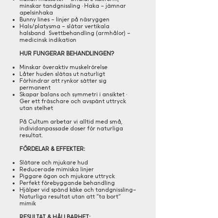
minskar tandgnissling • Haka – jämnar
apelsinhaka
Bunny lines – linjer på näsryggen
Hals/platysma – slätar vertikala
halsband Svettbehandling (armhålor) –
medicinsk indikation
HUR FUNGERAR BEHANDLINGEN?
Minskar överaktiv muskelrörelse
Låter huden slätas ut naturligt
Förhindrar att rynkor sätter sig
permanent
Skapar balans och symmetri i ansiktet •
Ger ett fräschare och avspänt uttryck
utan stelhet
På Cultum arbetar vi alltid med små,
individanpassade doser för naturliga
resultat.
FÖRDELAR & EFFEKTER:
Slätare och mjukare hud
Reducerade mimiska linjer
Piggare ögon och mjukare uttryck
Perfekt förebyggande behandling
Hjälper vid spänd käke och tandgnissling–
Naturliga resultat utan att ”ta bort”
mimik
RESULTAT & HÅLLBARHET: