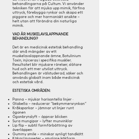
behandlingarna på Cultum. Vi använder
tekniken för att mjuka upp mimik, förfina
uttryck, förebygga rynkor och skapa ett
piggare och mer harmoniskt ansikte –
helt utan att förändra din naturliga
mimik.
VAD ÄR MUSKELAVSLAPPNANDE
BEHANDLING?
Det är en medicinsk estetisk behandling
där små mängder av ett
muskelavslappnande ämne, Botulinium
Toxin, injiceras i specifika muskler.
Resultatet blir mjukare rörelser, slätare
hud och ett mer utvilat uttryck.
Behandlingen är välstuderad, säker och
används globalt inom både medicinsk
och estetisk vård.
ESTETISKA OMRÅDEN:
Panna – mjukar horisontella linjer •
Glabella – reducerar ”bekymmersrynkan”
Kråksparkar – jämnar ut linjer runt
ögonen
Ögonbrynslyft – öppnar blicken
Sura mungipor – lyfter munvinklar
Lip flip – subtil formförbättring av
överläppen
Gummy smile – minskar synligt tandkött
Käkar/masseter – smalare käkform,