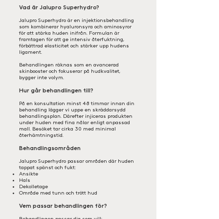
Vad är Jalupro Superhydro?
Jalupro Superhydro är en injektionsbehandling
som kombinerar hyaluronsyra och aminosyror
för att stärka huden inifrån. Formulan är
framtagen för att ge intensiv återfuktning,
förbättrad elasticitet och stärker upp hudens
ligament.
Behandlingen räknas som en avancerad
skinbooster och fokuserar på hudkvalitet,
bygger inte volym.
Hur går behandlingen till?
På en konsultation minst 48 timmar innan din
behandling lägger vi uppe en skräddarsydd
behandlingsplan. Därefter injiceras produkten
under huden med fina nålar enligt anpassad
mall. Besöket tar cirka 30 med minimal
återhämtningstid.
Behandlingsområden
Jalupro Superhydro passar områden där huden
tappat spänst och fukt:
Ansikte
Hals
Dekolletage
Område med tunn och trött hud
Vem passar behandlingen för?
Behandlingen passar dig som vill: