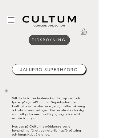
TIDSBOKNING
JALUPRO SUPERHYDRO
​Vill du förbättra hudens kvalitet, spänst och
lyster på djupet? Jalupro Superhydro är en
kraftfull skinbooster som ger djup återfuktning
och stimulerar kollagen. Den är idealisk för dig
som vill jobba med hudföryngring och struktur
— inte bara yta.
Hos oss på Cultum skräddarsys varje
behandling för att ge naturlig hudförbättring
och långsiktigt åldrande.