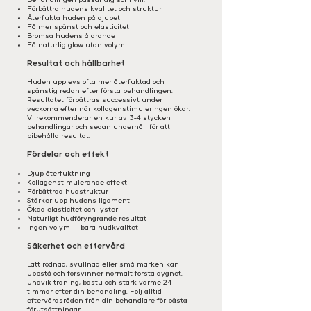
Förbättra hudens kvalitet och struktur
Återfukta huden på djupet
Få mer spänst och elasticitet
Bromsa hudens åldrande
Få naturlig glow utan volym
Resultat och hållbarhet
Huden upplevs ofta mer återfuktad och
spänstig redan efter första behandlingen.
Resultatet förbättras successivt under
veckorna efter när kollagenstimuleringen ökar.
Vi rekommenderar en kur av 3-4 stycken
behandlingar och sedan underhåll för att
bibehålla resultat.
Fördelar och effekt
Djup återfuktning
Kollagenstimulerande effekt
Förbättrad hudstruktur
Stärker upp hudens ligament
Ökad elasticitet och lyster
Naturligt hudföryngrande resultat
Ingen volym — bara hudkvalitet
Säkerhet och eftervård
Lätt rodnad, svullnad eller små märken kan
uppstå och försvinner normalt första dygnet.
Undvik träning, bastu och stark värme 24
timmar efter din behandling. Följ alltid
eftervårdsråden från din behandlare för bästa
förutsättningar.