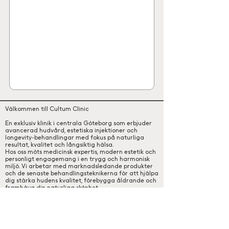
Välkommen till Cultum Clinic
En exklusiv klinik i centrala Göteborg som erbjuder
avancerad hudvård, estetiska injektioner och
longevity-behandlingar med fokus på naturliga
resultat, kvalitet och långsiktig hälsa.
Hos oss möts medicinsk expertis, modern estetik och
personligt engagemang i en trygg och harmonisk
miljö. Vi arbetar med marknadsledande produkter
och de senaste behandlingsteknikerna för att hjälpa
dig stärka hudens kvalitet, förebygga åldrande och
framhäva din naturliga skönhet
Kontakt och öppettider
Trygghetsgaranti