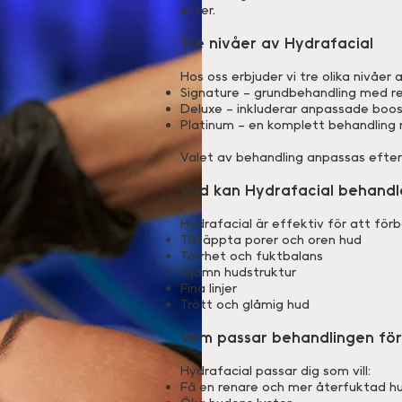
efter.
Tre nivåer av Hydrafacial
Hos oss erbjuder vi tre olika nivåer 
Signature – grundbehandling med ren
Deluxe – inkluderar anpassade boos
Platinum – en komplett behandling
Valet av behandling anpassas efter 
Vad kan Hydrafacial behandl
Hydrafacial är effektiv för att förb
Tilltäppta porer och oren hud
Torrhet och fuktbalans
Ojämn hudstruktur
Fina linjer
Trött och glåmig hud
Vem passar behandlingen fö
Hydrafacial passar dig som vill:
Få en renare och mer återfuktad h