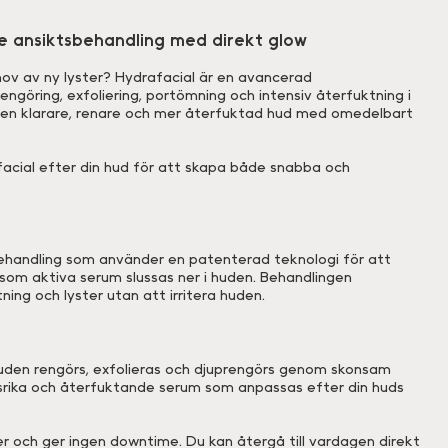
e ansiktsbehandling med direkt glow
behov av ny lyster? Hydrafacial är en avancerad
ngöring, exfoliering, portömning och intensiv återfuktning i
 en klarare, renare och mer återfuktad hud med omedelbart
acial efter din hud för att skapa både snabba och
 behandling som använder en patenterad teknologi för att
som aktiva serum slussas ner i huden. Behandlingen
ning och lyster utan att irritera huden.
 huden rengörs, exfolieras och djuprengörs genom skonsam
ngsrika och återfuktande serum som anpassas efter din huds
r och ger ingen downtime. Du kan återgå till vardagen direkt