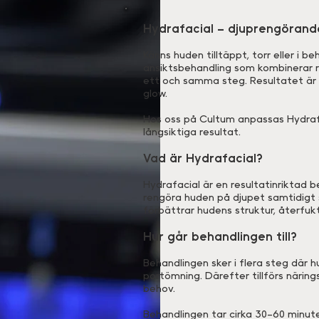
Hydrafacial – djuprengörand
Känns huden tilltäppt, torr eller i 
ansiktsbehandling som kombinerar re
ett och samma steg. Resultatet är
glow.
Hos oss på Cultum anpassas Hydraf
långsiktiga resultat.
Vad är Hydrafacial?
Hydrafacial är en resultatinriktad
rengöra huden på djupet samtidigt 
förbättrar hudens struktur, återfukt
Hur går behandlingen till?
Behandlingen sker i flera steg där
portömning. Därefter tillförs näri
behov.
Behandlingen tar cirka 30–60 minute