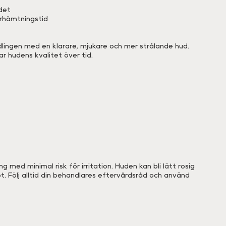
det
erhämtningstid
dlingen med en klarare, mjukare och mer strålande hud.
r hudens kvalitet över tid.
 med minimal risk för irritation. Huden kan bli lätt rosig
t. Följ alltid din behandlares eftervårdsråd och använd