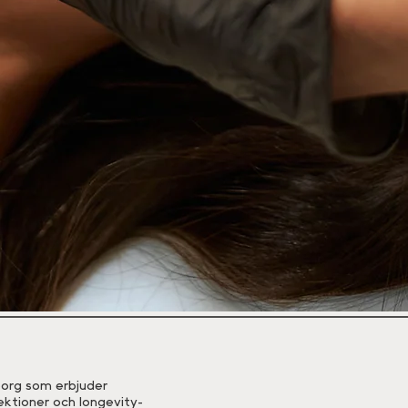
eborg som erbjuder
ektioner och longevity-