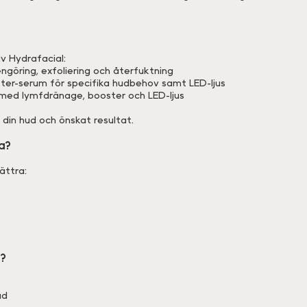
av Hydrafacial:
göring, exfoliering och återfuktning
ter-serum för specifika hudbehov samt LED-ljus
 med lymfdränage, booster och LED-ljus
din hud och önskat resultat.
a?
ättra:
r?
ud