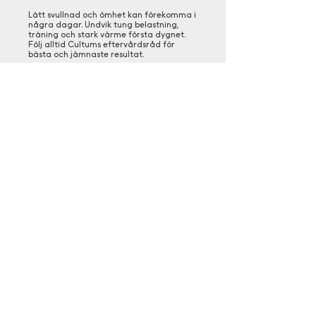
Lätt svullnad och ömhet kan förekomma i
några dagar. Undvik tung belastning,
träning och stark värme första dygnet.
Följ alltid Cultums eftervårdsråd för
bästa och jämnaste resultat.
Välkommen till Cultum Clinic
En exklusiv klinik i centrala Göteborg som erbjuder
avancerad hudvård, estetiska injektioner och
longevity-behandlingar med fokus på naturliga
resultat, kvalitet och långsiktig hälsa.
Hos oss möts medicinsk expertis, modern estetik och
personligt engagemang i en trygg och harmonisk
miljö. Vi arbetar med marknadsledande produkter
och de senaste behandlingsteknikerna för att hjälpa
dig stärka hudens kvalitet, förebygga åldrande och
framhäva din naturliga skönhet
Kontakt och öppettider
Trygghetsgaranti
Finansiering