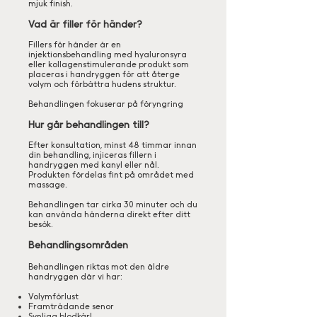
mjuk finish.
Vad är filler för händer?
Fillers för händer är en
injektionsbehandling med hyaluronsyra
eller kollagenstimulerande produkt som
placeras i handryggen för att återge
volym och förbättra hudens struktur.
Behandlingen fokuserar på föryngring
Hur går behandlingen till?
Efter konsultation, minst 48 timmar innan
din behandling, injiceras fillern i
handryggen med kanyl eller nål.
Produkten fördelas fint på området med
massage.
Behandlingen tar cirka 30 minuter och du
kan använda händerna direkt efter ditt
besök.
Behandlingsområden
Behandlingen riktas mot den äldre
handryggen där vi har:
Volymförlust
Framträdande senor
Synliga blodkärl