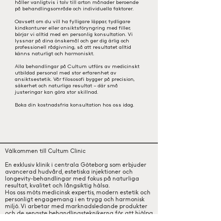
håller vanligtvis i tolv till arton månader beroende
på behandlingsområde och individuella faktorer.
Oavsett om du vill ha fylligare läppar, tydligare
kindkonturer eller ansiktsföryngring med filler,
börjar vi alltid med en personlig konsultation. Vi
lyssnar på dina önskemål och ger dig ärlig och
professionell rådgivning, så att resultatet alltid
känns naturligt och harmoniskt.
Alla behandlingar på Cultum utförs av medicinskt
utbildad personal med stor erfarenhet av
ansiktsestetik. Vår filososofi bygger på precision,
säkerhet och naturliga resultat – där små
justeringar kan göra stor skillnad.
Boka din kostnadsfria konsultation hos oss idag.
Välkommen till Cultum Clinic
En exklusiv klinik i centrala Göteborg som erbjuder
avancerad hudvård, estetiska injektioner och
longevity-behandlingar med fokus på naturliga
resultat, kvalitet och långsiktig hälsa.
Hos oss möts medicinsk expertis, modern estetik och
personligt engagemang i en trygg och harmonisk
miljö. Vi arbetar med marknadsledande produkter
och de senaste behandlingsteknikerna för att hjälpa
dig stärka hudens kvalitet, förebygga åldrande och