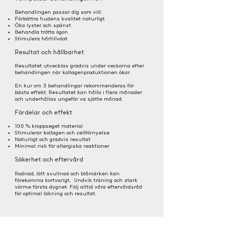
Behandlingen passar dig som vill:
Förbättra hudens kvalitet naturligt
Öka lyster och spänst
Behandla trötta ögon
Stimulera hårtillväxt
Resultat och hållbarhet
Resultatet utvecklas gradvis under veckorna efter
behandlingen när kollagenproduktionen ökar.
En kur om 3 behandlingar rekommenderas för
bästa effekt. Resultatet kan hålla i flera månader
och underhållas ungefär va sjätte månad.
Fördelar och effekt
100 % kroppseget material
Stimulerar kollagen och cellförnyelse
Naturligt och gradvis resultat
Minimal risk för allergiska reaktioner
Säkerhet och eftervård
Rodnad, lätt svullnad och blåmärken kan
förekomma kortvarigt, Undvik träning och stark
värme första dygnet. Följ alltid våra eftervårdsråd
för optimal läkning och resultat.