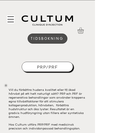
TIDSBOKNING
PRP/PRF
Vill du förbättra hudens kvalitet eller få ökad
hårväxt på ett helt naturligt sätt? PRP och PRF är
regenerativa behandlingar som använder kroppens
egna tillväxtfaktorer för att stimulera
kollagenproduktion, hårväxten, förbättra
hudstruktur och öka lyster. Resultatet är en
gradvis hudföryngring utan fillers eller syntetiska
ämnen.
Hos Cultum utförs PRP/PRF med medicinsk
precision och individanpassad behandlingsplan.