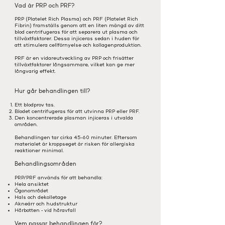
Vad är PRP och PRF?
PRP (Platelet Rich Plasma) och PRF (Platelet Rich
Fibrin) framställs genom att en liten mängd av ditt
blod centrifugeras för att separera ut plasma och
tillväxtfaktorer. Dessa injiceras sedan i huden för
att stimulera cellförnyelse och kollagenproduktion.
PRF är en vidareutveckling av PRP och frisätter
tillväxtfaktorer långsammare, vilket kan ge mer
långvarig effekt.
Hur går behandlingen till?
Ett blodprov tas.
Blodet centrifugeras för att utvinna PRP eller PRF.
Den koncentrerade plasman injiceras i utvalda
områden.
Behandlingen tar cirka 45-60 minuter. Eftersom
materialet är kroppseget är risken för allergiska
reaktioner minimal.
Behandlingsområden
PRP/PRF används för att behandla:
Hela ansiktet
Ögonområdet
Hals och dekolletage
Akneärr och hudstruktur
Hårbotten - vid håravfall
Vem passar behandlingen för?