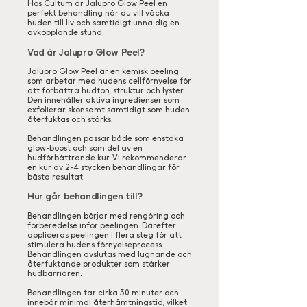
Hos Cultum är Jalupro Glow Peel en
perfekt behandling när du vill väcka
huden till liv och samtidigt unna dig en
avkopplande stund.
Vad är Jalupro Glow Peel?
Jalupro Glow Peel är en kemisk peeling
som arbetar med hudens cellförnyelse för
att förbättra hudton, struktur och lyster.
Den innehåller aktiva ingredienser som
exfolierar skonsamt samtidigt som huden
återfuktas och stärks.
Behandlingen passar både som enstaka
glow-boost och som del av en
hudförbättrande kur. Vi rekommenderar
en kur av 2-4 stycken behandlingar för
bästa resultat.
Hur går behandlingen till?
Behandlingen börjar med rengöring och
förberedelse inför peelingen. Därefter
appliceras peelingen i flera steg för att
stimulera hudens förnyelseprocess.
Behandlingen avslutas med lugnande och
återfuktande produkter som stärker
hudbarriären.
Behandlingen tar cirka 30 minuter och
innebär minimal återhämtningstid, vilket