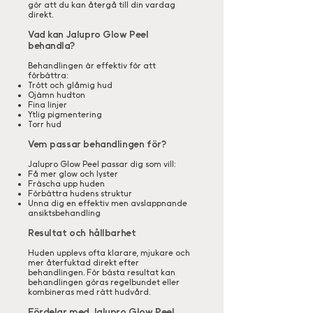
gör att du kan återgå till din vardag
direkt.
Vad kan Jalupro Glow Peel
behandla?
Behandlingen är effektiv för att
förbättra:
Trött och glåmig hud
Ojämn hudton
Fina linjer
Ytlig pigmentering
Torr hud
Vem passar behandlingen för?
Jalupro Glow Peel passar dig som vill:
Få mer glow och lyster
Fräscha upp huden
Förbättra hudens struktur
Unna dig en effektiv men avslappnande
ansiktsbehandling
Resultat och hållbarhet
Huden upplevs ofta klarare, mjukare och
mer återfuktad direkt efter
behandlingen. För bästa resultat kan
behandlingen göras regelbundet eller
kombineras med rätt hudvård.
Fördelar med Jalupro Glow Peel