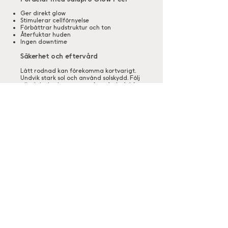
Ger direkt glow
Stimulerar cellförnyelse
Förbättrar hudstruktur och ton
Återfuktar huden
Ingen downtime
Säkerhet och eftervård
Lätt rodnad kan förekomma kortvarigt.
Undvik stark sol och använd solskydd. Följ
alltid din hudterapeuts eftervårdsråd för
bästa resultat.
Välkommen till Cultum Clinic
En exklusiv klinik i centrala Göteborg som erbjuder
avancerad hudvård, estetiska injektioner och
longevity-behandlingar med fokus på naturliga
resultat, kvalitet och långsiktig hälsa.
Hos oss möts medicinsk expertis, modern estetik och
personligt engagemang i en trygg och harmonisk
miljö. Vi arbetar med marknadsledande produkter
och de senaste behandlingsteknikerna för att hjälpa
dig stärka hudens kvalitet, förebygga åldrande och
framhäva din naturliga skönhet