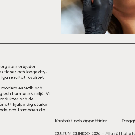
eborg som erbjuder
ektioner och longevity-
iga resultat, kvalitet
, modern estetik och
 och harmonisk miljö. Vi
rodukter och de
r att hjälpa dig stärka
ande och framhäva din
Kontakt och öppettider
Trygg
CULTUM CLINIC© 2026 – Alla rättighete