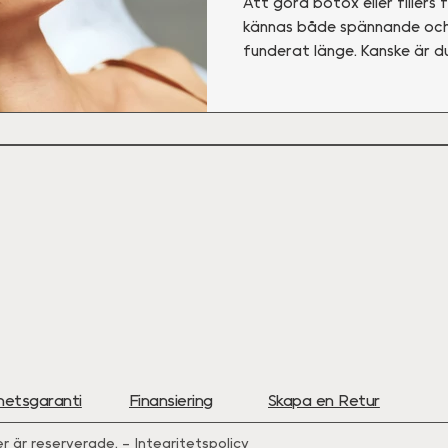
Att göra botox eller fillers
kännas både spännande och 
funderat länge. Kanske är d
behandlingen faktiskt inneb
verkligen kan se naturligt ut.
hetsgaranti
Finansiering
Skapa en Retur
r är reserverade. –
Integritetspolicy