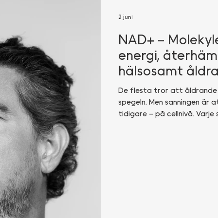
2 juni
NAD+ – Molekyl
energi, återhäm
hälsosamt åldr
De flesta tror att åldrande 
spegeln. Men sanningen är a
tidigare – på cellnivå. Varj
reparerar och förnyar kroppe
dessa processer ska fungera
viktigaste molekylerna bak
energiproduktion och repar
Trots att den spelar en avgö
det få som känner till vad 
intresserar s