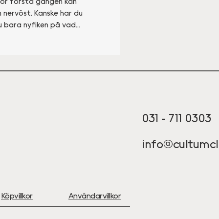
 för första gången kan
nervöst. Kanske har du
u bara nyfiken på vad
är, och om resultatet
031 - 711 0303
info@cultumcl
Köpvillkor
Användarvillkor