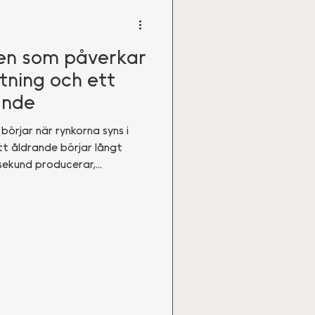
en som påverkar
tning och ett
ande
börjar när rynkorna syns i
tt åldrande börjar långt
e sekund producerar,
n miljarder celler. För att
 krävs energi. Och en av de
om kroppens
ationssystem heter NAD+.
rande roll för vår hälsa är
NAD+ är och varför forskare