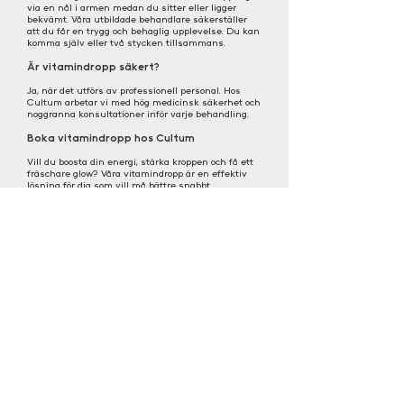
via en nål i armen medan du sitter eller ligger
bekvämt. Våra utbildade behandlare säkerställer
att du får en trygg och behaglig upplevelse. Du kan
komma själv eller två stycken tillsammans.
Är vitamindropp säkert?
Ja, när det utförs av professionell personal. Hos
Cultum arbetar vi med hög medicinsk säkerhet och
noggranna konsultationer inför varje behandling.
Boka vitamindropp hos Cultum
Vill du boosta din energi, stärka kroppen och få ett
fräschare glow? Våra vitamindropp är en effektiv
lösning för dig som vill må bättre snabbt.
Kontakta oss Cultum för att boka eller gå in på
Bokadirekt och hitta en tid som passar.
Välkommen till Cultum Clinic
En exklusiv klinik i centrala Göteborg som erbjuder
avancerad hudvård, estetiska injektioner och
longevity-behandlingar med fokus på naturliga
resultat, kvalitet och långsiktig hälsa.
Hos oss möts medicinsk expertis, modern estetik och
personligt engagemang i en trygg och harmonisk