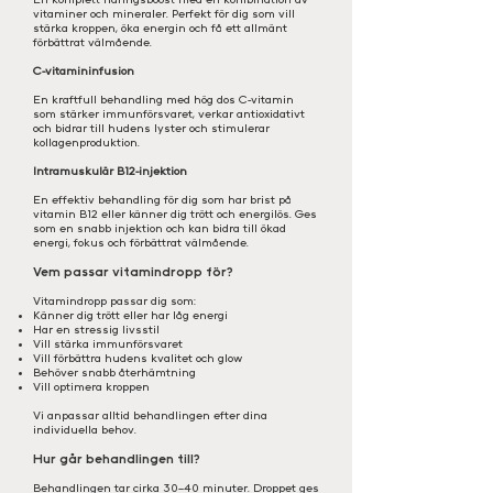
vitaminer och mineraler. Perfekt för dig som vill
stärka kroppen, öka energin och få ett allmänt
förbättrat välmående.
C-vitamininfusion
En kraftfull behandling med hög dos C-vitamin
som stärker immunförsvaret, verkar antioxidativt
och bidrar till hudens lyster och stimulerar
kollagenproduktion.
Intramuskulär B12-injektion
En effektiv behandling för dig som har brist på
vitamin B12 eller känner dig trött och energilös. Ges
som en snabb injektion och kan bidra till ökad
energi, fokus och förbättrat välmående.
Vem passar vitamindropp för?
Vitamindropp passar dig som:
Känner dig trött eller har låg energi
Har en stressig livsstil
Vill stärka immunförsvaret
Vill förbättra hudens kvalitet och glow
Behöver snabb återhämtning
Vill optimera kroppen
Vi anpassar alltid behandlingen efter dina
individuella behov.
Hur går behandlingen till?
Behandlingen tar cirka 30–40 minuter. Droppet ges