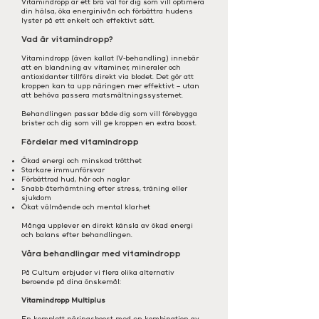
Vitamindropp är ett bra val för dig som vill optimera
din hälsa, öka energinivån och förbättra hudens
lyster på ett enkelt och effektivt sätt.
Vad är vitamindropp?
Vitamindropp (även kallat IV-behandling) innebär
att en blandning av vitaminer, mineraler och
antioxidanter tillförs direkt via blodet. Det gör att
kroppen kan ta upp näringen mer effektivt – utan
att behöva passera matsmältningssystemet.
Behandlingen passar både dig som vill förebygga
brister och dig som vill ge kroppen en extra boost.
Fördelar med vitamindropp
Ökad energi och minskad trötthet
Starkare immunförsvar
Förbättrad hud, hår och naglar
Snabb återhämtning efter stress, träning eller
sjukdom
Ökat välmående och mental klarhet
Många upplever en direkt känsla av ökad energi
och balans efter behandlingen.
Våra behandlingar med vitamindropp
På Cultum erbjuder vi flera olika alternativ
beroende på dina önskemål:
Vitamindropp Multiplus
En komplett näringsboost med en kombination av