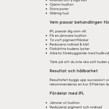
Ojämn hudton
Stora porer
Glåmig hud
Vem passar behandlingen fö
IPL passar dig som vill:
Få en jämnare hudton
Ta vort pigmentfläckar
Reducera rodnad & kärl
Förbättra hudens lyster
Arbeta förebyggande med hudkval
Tänk på att du inte ska solt huden 
Resultat och hållbarhet
Resultatet byggs upp successivt oc
rekommenderas en kur. Effekten är 
Fördelar med IPL
Jämnar ut hudton
Reducerar pigment och rodnad