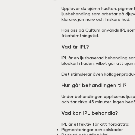
Upplever du ojämn hudton, pigmentf
ljusbehandling som arbetar på djup
klarare, jämnare och friskare hud.
Hos oss på Cultum används IPL som e
återhämtningstid.
Vad är IPL?
IPL är en ljusbaserad behandling so
blodkärl i huden, vilket gör att ojä
Det stimulerar även kollagenprodukt
Hur går behandlingen till?
Under behandlingen appliceras lju
och tar cirka 45 minuter. Ingen bed
Vad kan IPL behandla?
IPL är effektiv för att förbättra:
Pigmenteringar och solskador
Rodnad och ytliga kärl