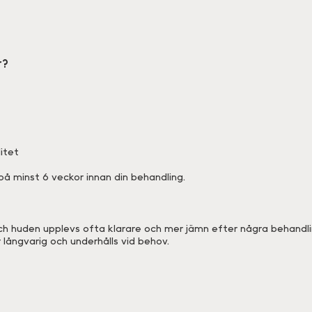
r?
itet
på minst 6 veckor innan din behandling.
h huden upplevs ofta klarare och mer jämn efter några behandli
långvarig och underhålls vid behov.