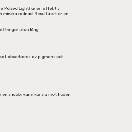
e Pulsed Light) är en effektiv
h minska rodnad. Resultatet är en
ättringar utan lång
Ljuset absorberas av pigment och
om en snabb, varm känsla mot huden