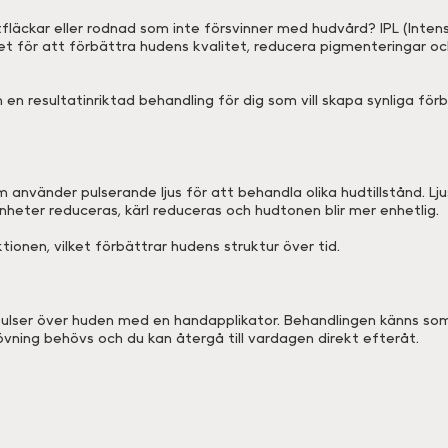
läckar eller rodnad som inte försvinner med hudvård? IPL (Intens
et för att förbättra hudens kvalitet, reducera pigmenteringar oc
n resultatinriktad behandling för dig som vill skapa synliga förb
m använder pulserande ljus för att behandla olika hudtillstånd. 
mnheter reduceras, kärl reduceras och hudtonen blir mer enhetlig.
ionen, vilket förbättrar hudens struktur över tid.
spulser över huden med en handapplikator. Behandlingen känns s
övning behövs och du kan återgå till vardagen direkt efteråt.