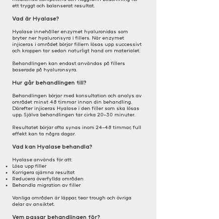
ett tryggt och balanserat resultat.
Vad är Hyalase?
Hyalase innehåller enzymet hyaluronidas som
bryter ner hyaluronsyra i fillers. När enzymet
injiceras i området börjar fillern lösas upp successivt
och kroppen tar sedan naturligt hand om materialet.
Behandlingen kan endast användas på fillers
baserade på hyaluronsyra.
Hur går behandlingen till?
Behandlingen börjar med konsultation och analys av
området minst 48 timmar innan din behandling.
Därefter injiceras Hyalase i den filler som ska lösas
upp. Själva behandlingen tar cirka 20–30 minuter.
Resultatet börjar ofta synas inom 24–48 timmar, full
effekt kan ta några dagar.
Vad kan Hyalase behandla?
Hyalase används för att:
Lösa upp filler
Korrigera ojämna resultat
Reducera överfyllda områden
Behandla migration av filler
Vanliga områden är läppar, tear trough och övriga
delar av ansiktet.
Vem passar behandlingen för?