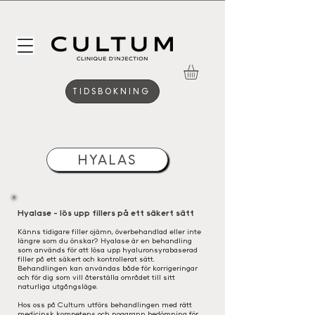
TIDSBOKNING
HYALAS
Hyalase - lös upp fillers på ett säkert sätt
Känns tidigare filler ojämn, överbehandlad eller inte
längre som du önskar? Hyalase är en behandling
som används för att lösa upp hyaluronsyrabaserad
filler på ett säkert och kontrollerat sätt.
Behandlingen kan användas både för korrigeringar
och för dig som vill återställa området till sitt
naturliga utgångsläge.
Hos oss på Cultum utförs behandlingen med rätt
medicinsk kompetens och noggrann bedömning för