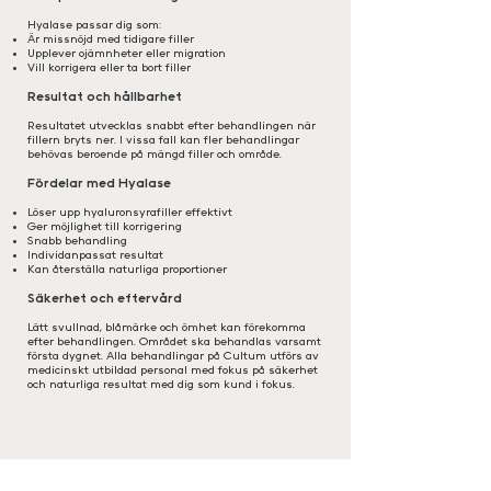
Hyalase passar dig som:
Är missnöjd med tidigare filler
Upplever ojämnheter eller migration
Vill korrigera eller ta bort filler
Resultat och hållbarhet
Resultatet utvecklas snabbt efter behandlingen när
fillern bryts ner. I vissa fall kan fler behandlingar
behövas beroende på mängd filler och område.
Fördelar med Hyalase
Löser upp hyaluronsyrafiller effektivt
Ger möjlighet till korrigering
Snabb behandling
Individanpassat resultat
Kan återställa naturliga proportioner
Säkerhet och eftervård
Lätt svullnad, blåmärke och ömhet kan förekomma
efter behandlingen. Området ska behandlas varsamt
första dygnet. Alla behandlingar på Cultum utförs av
medicinskt utbildad personal med fokus på säkerhet
och naturliga resultat med dig som kund i fokus.