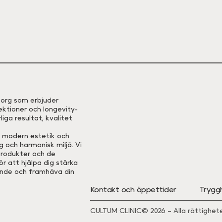
eborg som erbjuder
ektioner och longevity-
iga resultat, kvalitet
, modern estetik och
 och harmonisk miljö. Vi
rodukter och de
r att hjälpa dig stärka
ande och framhäva din
Kontakt och öppettider
Trygg
CULTUM CLINIC© 2026 – Alla rättighete