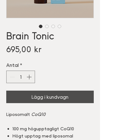
Brain Tonic
Pris
695,00 kr
Antal
*
Lägg i kundvagn
Liposomalt
CoQ10
100 mg högupptagligt CoQ10
Högt upptag med liposomal