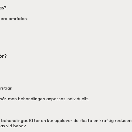
as?
flera områden:
ör?
rstrån
år, men behandlingen anpassas individuellt.
 behandlingar. Efter en kur upplever de flesta en kraftig reducer
as vid behov.