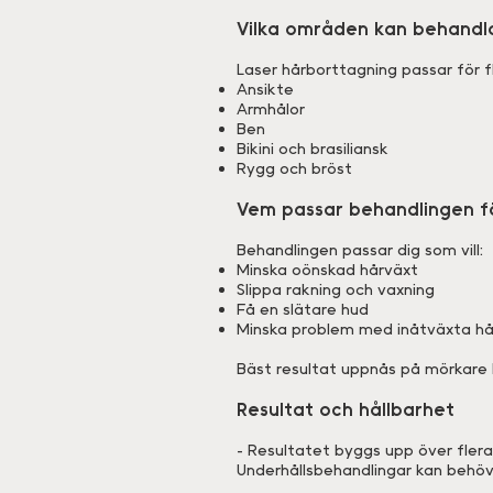
Vilka områden kan behandl
Laser hårborttagning passar för 
Ansikte
Armhålor
Ben
Bikini och brasiliansk
Rygg och bröst
Vem passar behandlingen f
Behandlingen passar dig som vill:
Minska oönskad hårväxt
Slippa rakning och vaxning
Få en slätare hud
Minska problem med inåtväxta hå
Bäst resultat uppnås på mörkare h
Resultat och hållbarhet
- Resultatet byggs upp över flera
Underhållsbehandlingar kan behöv