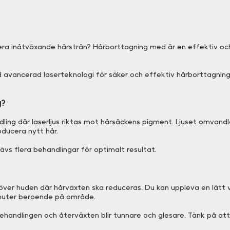
tera inåtväxande hårstrån? Hårborttagning med är en effektiv och 
 avancerad laserteknologi för säker och effektiv hårborttagnin
g?
ling där laserljus riktas mot hårsäckens pigment. Ljuset omvand
ducera nytt hår.
rävs flera behandlingar för optimalt resultat.
 över huden där hårväxten ska reduceras. Du kan uppleva en lätt
inuter beroende på område.
behandlingen och återväxten blir tunnare och glesare. Tänk på att