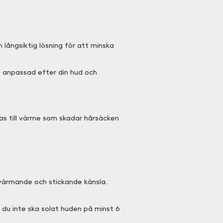
långsiktig lösning för att minska
g anpassad efter din hud och
las till värme som skadar hårsäcken
 värmande och stickande känsla.
 du inte ska solat huden på minst 6