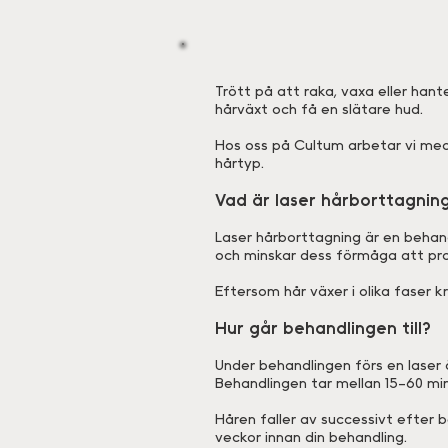
Trött på att raka, vaxa eller han
hårväxt och få en slätare hud.
Hos oss på Cultum arbetar vi med
hårtyp.
Vad är laser hårborttagnin
Laser hårborttagning är en behand
och minskar dess förmåga att pro
Eftersom hår växer i olika faser k
Hur går behandlingen till?
Under behandlingen förs en laser
Behandlingen tar mellan 15–60 m
Håren faller av successivt efter 
veckor innan din behandling.