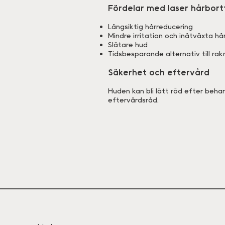
Fördelar med laser hårbort
Långsiktig hårreducering
Mindre irritation och inåtväxta hå
Slätare hud
Tidsbesparande alternativ till rak
Säkerhet och eftervård
Huden kan bli lätt röd efter beha
eftervårdsråd.