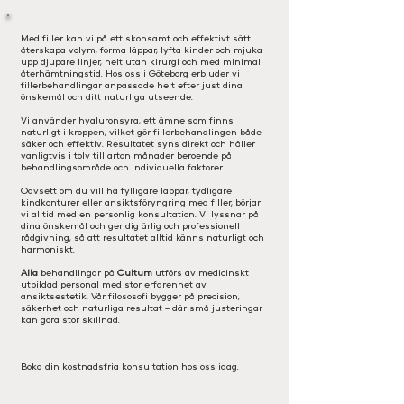
Med filler kan vi på ett skonsamt och effektivt sätt
återskapa volym, forma läppar, lyfta kinder och mjuka
upp djupare linjer, helt utan kirurgi och med minimal
återhämtningstid. Hos oss i Göteborg erbjuder vi
fillerbehandlingar anpassade helt efter just dina
önskemål och ditt naturliga utseende.
Vi använder hyaluronsyra, ett ämne som finns
naturligt i kroppen, vilket gör fillerbehandlingen både
säker och effektiv. Resultatet syns direkt och håller
vanligtvis i tolv till arton månader beroende på
behandlingsområde och individuella faktorer.
Oavsett om du vill ha fylligare läppar, tydligare
kindkonturer eller ansiktsföryngring med filler, börjar
vi alltid med en personlig konsultation. Vi lyssnar på
dina önskemål och ger dig ärlig och professionell
rådgivning, så att resultatet alltid känns naturligt och
harmoniskt.
Alla
behandlingar på
Cultum
utförs av medicinskt
utbildad personal med stor erfarenhet av
ansiktsestetik. Vår filososofi bygger på precision,
säkerhet och naturliga resultat – där små justeringar
kan göra stor skillnad.
Boka din kostnadsfria konsultation hos oss idag.