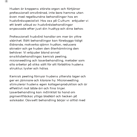
Huden är kroppens största organ och förtjänar
professionell omvårdnad, inte bara hemma utan
även med regelbundna behandlingar hos en
hudvårdsspecialist. Hos oss på Cultum erbjuder vi
ett brett utbud av hudvårdsbehandlingar
anpassade efter just din hudtyp och dina behov.
Professionell hudvård handlar om mer än yttre
skönhet. Rätt behandlingar kan förebygga tidigt
åldrande, motverka ojämn hudton, reducera
akneärr och ge huden den återhämtning den
behöver. Vi erbjuder bland annat
ansiktsbehandlingar, kemisk peeling,
microneedling och laserbehandling, metoder som
alla arbetar på olika sätt för att förbättra hudens
struktur, lyster och hälsa.
Kemisk peeling förnyar hudens yttersta lager och
ger en jämnare och klarare hy. Microneedling
stimulerar hudens egen kollagenproduktion och är
effektivt mot både ärr och fina linjer.
Laserbehandling kan målriktat ta hand om
pigmentfläckar, ytliga blodkärl och tecken på
solskador. Oavsett behandling börjar vi alltid med
en noggrann hudanalys och personlig konsultation.
Letar du efter hudvård i Göteborg? Boka din
kostnadsfria konsultation hos oss idag och låt oss
hjälpa dig till friskare och mer strålande hud.