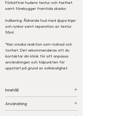
Förbättrar hudens textur och fasthet
samt förebygger framtida skador.
Indikering: Åldrande hud med djupa linjer
och rynkor samt reparation av textur.
50ml
*Kan orsaka reaktion som rodnad och
torrhet. Det rekommenderas att du
kontaktar din klinik för att anpassa
användningen och tidpunkten för
uppstart på grund av solkänslighet.
Innehåll
• 0,5% retinol: Cellförnyelse,
Användning
kollagenproduktion
• ZPRO®: kollagen och produktion av
1-2 pump masseras in jämnt över