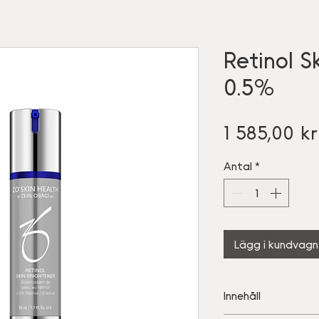
Retinol S
0.5%
1 585,00 kr
Antal
*
Lägg i kundvagn
Innehåll