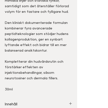
mimiska linjer och statiska rynkor,
samtidigt som det återställer förlorad
volym för en fastare och fylligare hud.
Den kliniskt dokumenterade formulan
kombinerar fyra avancerade
peptidteknologier som stödjer hudens
kollagenproduktion, ger en synbart
lyftande effekt och bidrar till en mer
balanserad ansiktskontur.
Kompletterar din hudvårdsrutin och
förstärker effekten av
injektionsbehandlingar, såsom
neurotoxiner och dermala fillers.
30ml
Innehåll