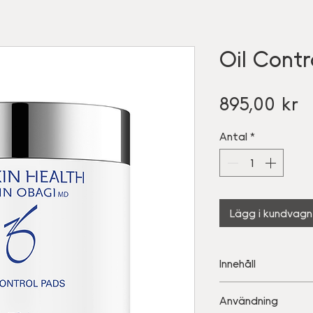
Oil Contr
Pr
895,00 kr
Antal
*
Lägg i kundvagn
Innehåll
• 2 % salicylsyra: K
Användning
antiinflammatorisk