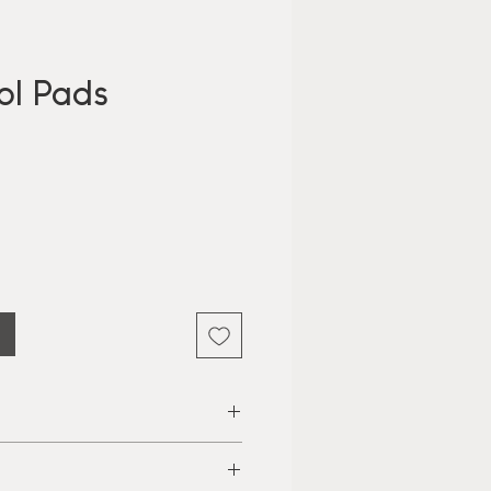
ol Pads
is
emisk exfoliering,
, antibakteriell