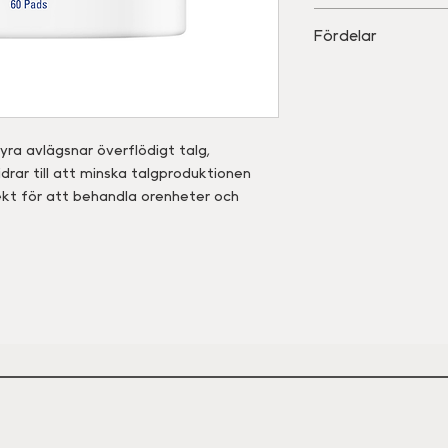
• Glykolsyra, mande
En pads används p
Fördelar
• Fruktextrakt frå
och kväll
bladextrakt från a
• Förebygger effe
(hamamelis virginia
porer
porminimering
• Reducerar talg o
• Minimerar porer 
yra avlägsnar överflödigt talg,
drar till att minska talgproduktionen
ekt för att behandla orenheter och