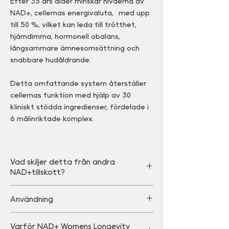
Efter 35 års ålder minskar nivåerna av
NAD+, cellernas energivaluta, med upp
till 50 %, vilket kan leda till trötthet,
hjärndimma, hormonell obalans,
långsammare ämnesomsättning och
snabbare hudåldrande.
Detta omfattande system återställer
cellernas funktion med hjälp av 30
kliniskt stödda ingredienser, fördelade i
6 målinriktade komplex.
Vad skiljer detta från andra
NAD+tillskott?
De flesta NAD+tillskott är utvecklade
Användning
av män, för män och tar inte hänsyn
till hormonella förändringar, metabola
Ta 3 kapslar dagligen med vatten,
Varför NAD+ Womens Longevity
skiften eller hudens behov som är