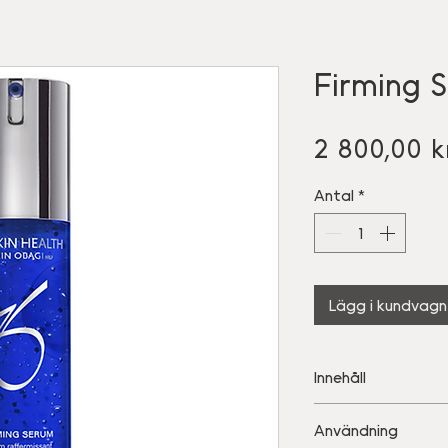
Firming 
2 800,00 k
Antal
*
Lägg i kundvagn
Innehåll
• Sodium-DNA: koll
Användning
antiinflammatoris