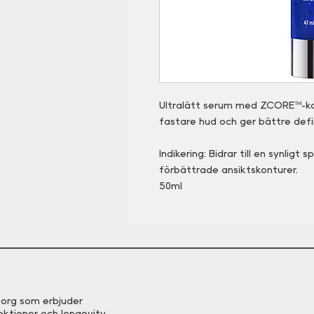
Ultralätt serum med ZCORE™-kom
fastare hud och ger bättre defi
Indikering: Bidrar till en synlig
förbättrade ansiktskonturer.
50ml
eborg som erbjuder
ektioner och longevity-