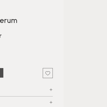
Serum
Pris
r
agen och elastinproduktion,
k