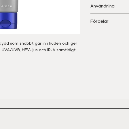
• Avobenson 3 %: 
Användning
• Homosalat 10 %,
• oktylsalicylat 5 
Applicera rikligt 
Fördelar
• Kemiskt UVB-sky
och efter behov. 
• Fraktionerat mel
timme..
• Skyddar mot UVA
• ZOX12™: Antioxid
• Vatten- och svett
kydd som snabbt går in i huden och ger
• Huden får en mat
t UVA/UVB, HEV-ljus och IR-A samtidigt