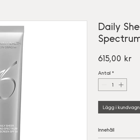
Daily She
Spectrum
Pr
615,00 kr
Antal
*
Lägg i kundvagn
Innehåll